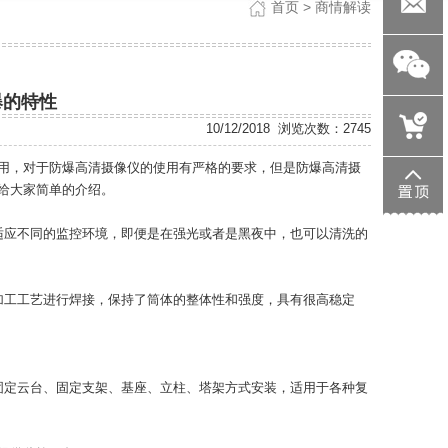
88882012
82398883
首页
> 商情解读
ab@aybo.
爆的特性
10/12/2018
浏览次数：2745
用，对于防爆高清摄像仪的使用有严格的要求，但是防爆高清摄
给大家简单的介绍。
适应不同的监控环境，即便是在强光或者是黑夜中，也可以清洗的
加工工艺进行焊接，保持了筒体的整体性和强度，具有很高稳定
固定云台、固定支架、基座、立柱、塔架方式安装，适用于各种复