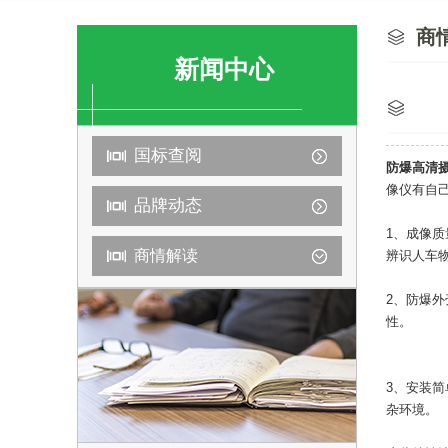
商
新闻中心
国标查阅
防爆高清
像仪有自
品牌动态
1、成像
商情解读
辨识人车
2、防爆
性。
3、安装
杂环境。