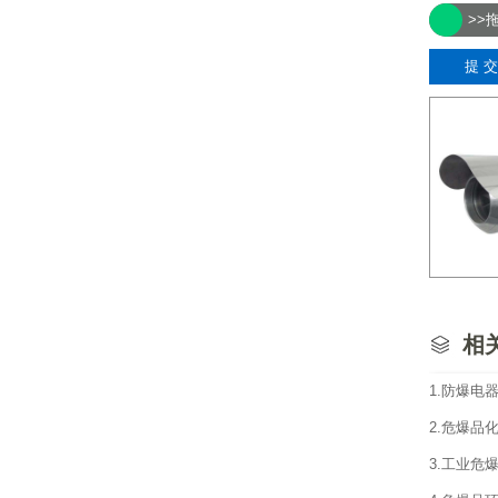
>>
相
相
1.防爆电
2.危爆品
3.工业危