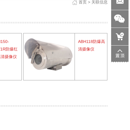
88882012
82398883
首页
> 关联信息
ab@aybo.
150-
ABH118防爆高
C/1R防爆红
清摄像仪
高清摄像仪